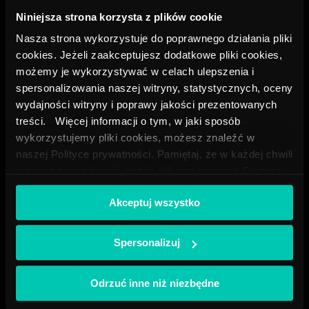
Niniejsza strona korzysta z plików cookie
Nasza strona wykorzystuje do poprawnego działania pliki
ANGEBOT
cookies. Jeżeli zaakceptujesz dodatkowe pliki cookies,
możemy je wykorzystywać w celach ulepszenia i
spersonalizowania naszej witryny, statystycznych, oceny
wydajności witryny i poprawy jakości prezentowanych
treści. Więcej informacji o tym, w jaki sposób
wykorzystujemy pliki cookies, możesz znaleźć w
naszej Polityce prywatności. Pamiętaj, że w każdej chwili
możesz zmienić swój wybór, klikając przycisk Cookies
na dole naszej strony.
Akceptuj wszystko
Leichte und dichte Soda
Spersonalizuj
Mehr erfahren
Odrzuć inne niż niezbędne