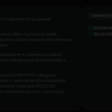
Qemetica Pol
na krajowym rynku pianek
qp@qemet
tel. +48 66
e wszystkim w produkcji mebli
ejszym stopniu wykorzystywane są w
nym.
adczenie w zakresie produkcji i
 z ich największych producentów w
wa marka SNOOVIO oferująca
rciu o wieloletnie doświadczenie
woczesne materace SNOOVIO
yprodukowanych m.in. z surowców