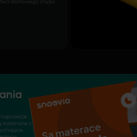
stwa domowego (myjki)
ania
 najnowsze
są wykonane z
dychające.
rdości,