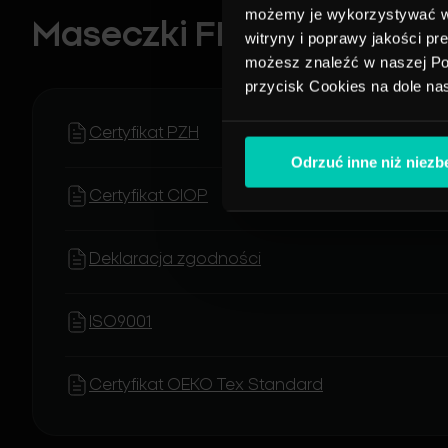
możemy je wykorzystywać w c
Maseczki FFP3
witryny i poprawy jakości pr
możesz znaleźć w naszej Pol
przycisk Cookies na dole na
Certyfikat PZH
Odrzuć inne niż niez
Certyfikat CIOP
Deklaracja zgodności
ISO9001
Certyfikat OEKO Tex Standard