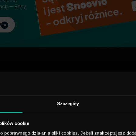
iach — Easy,
u
kości maseczek ochronnych 
Szczegóły
hronne, zgodnych ze standardem europejskim EN 149:2001,
kę maseczki powstają na instalacji w zakładzie CIECH w
tym również o właściwościach filtracyjnych) i dopasowują 
 plików cookie
 poprawnego działania pliki cookies. Jeżeli zaakceptujesz doda