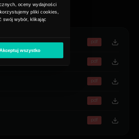
ycznych, oceny wydajności
korzystujemy pliki cookies,
 swój wybór, klikając
pdf
Akceptuj wszystko
pdf
pdf
pdf
pdf