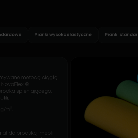
andardowe
Pianki wysokoelastyczne
Pianki standa
rzymywane metodą ciągłą
i NovaFlex ®
środka spieniającego.
ili.
3
 kg/m
.
ał do produkcji mebli