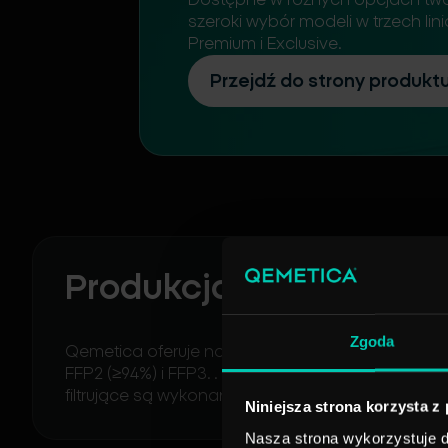
szeroki wybór modeli w trzech lin
Premium i Exclusive.
Przejdź do strony produkt
Produkcja wysokiej ja
Zgoda
Qemetica oferuje najwyższej jakości maseczki oc
FFP2 (≥94%) i FFP3. . Produkowane przez Qemeti
filtrujące są wykonane z 5 warstw materiałów (w 
Niniejsza strona korzysta z
Nasza strona wykorzystuje do