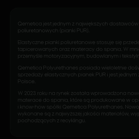
Qemetica jest jednym z największych dostawców 
poliuretanowych (pianki PUR).
Elastyczne pianki poliuretanowe stosuje się przed
tapicerowanych oraz materacy do spania. W mni
przemyśle motoryzacyjnym, budowlanym i tekstyl
Qemetica Polyurethanes posiada wieloletnie doświ
sprzedaży elastycznych pianek PUR i jest jednym
Polsce.
W 2023 roku na rynek została wprowadzona no
materace do spania, które są produkowane w opa
i know-how spółki Qemetica Polyurethanes. No
wykonane są z najwyższej jakości materiałów, w
pochodzących z recyklingu.