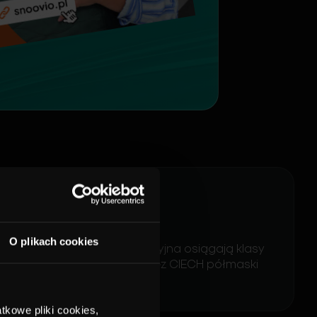
FFP2 i FFP3
O plikach cookies
 których skuteczność filtracyjna osiągają klasy
 Bydgoszczy. Wytwarzane przez CIECH półmaski
się do kształtu twarzy.
tkowe pliki cookies,