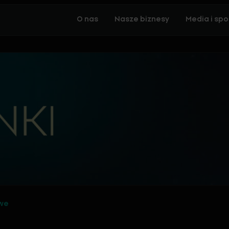
O nas
Nasze biznesy
Media i spo
owe