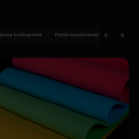
rdowe trudnopalne
Pianki wysokoelastyczne trudnopal