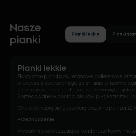
Nasze
Pianki lekkie
Pianki st
pianki
Pianki lekkie
Elastyczne pianki poliuretanowe polieterowe ot
w procesie swobodnego spieniania w technologi
z zastosowaniem ciekłego dwutlenku węgla jako 
Sprzedawane w postaci bloków, płyt, kształtek i prof
Charakteryzują się gęstością pozorną poniżej 22
Przeznaczenie
Wyściółki podwyższające komfort użytkowy, materi