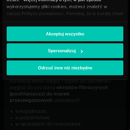
wykorzystujemy pliki cookies, możesz znaleźć w
naszej Polityce prywatności. Pamiętaj, że w każdej chwili
możesz zmienić swój wybór, klikając przycisk Cookies
na dole naszej strony.
Akceptuj wszystko
Spersonalizuj
Odrzuć inne niż niezbędne
Zastosowania hopkalitu
Główne zastosowania
(jako katalizator
konwersji tlenku węgla – czadu do dwutlenku
węgla); do produkcji
wkładów filtracyjnych
(pochłaniaczy) do masek
przeciwgazowych
używanych:
w kopalniach,
w pożarnictwie,
w aparatach do nurkowania.