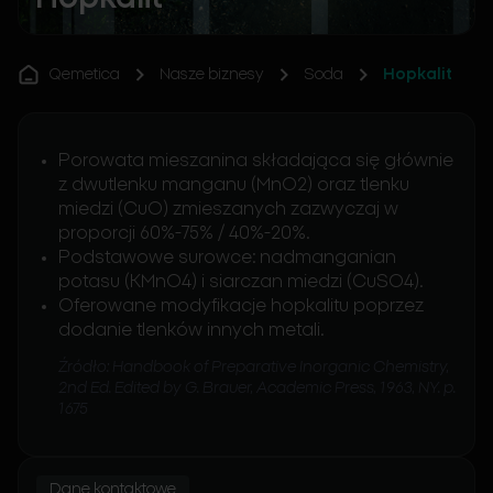
Qemetica
Nasze biznesy
Soda
Hopkalit
Porowata mieszanina składająca się głównie
z dwutlenku manganu (MnO2) oraz tlenku
miedzi (CuO) zmieszanych zazwyczaj w
proporcji 60%-75% / 40%-20%.
Podstawowe surowce: nadmanganian
potasu (KMnO4) i siarczan miedzi (CuSO4).
Oferowane modyfikacje hopkalitu poprzez
dodanie tlenków innych metali.
Źródło: Handbook of Preparative Inorganic Chemistry,
2nd Ed. Edited by G. Brauer, Academic Press, 1963, NY. p.
1675
Dane kontaktowe