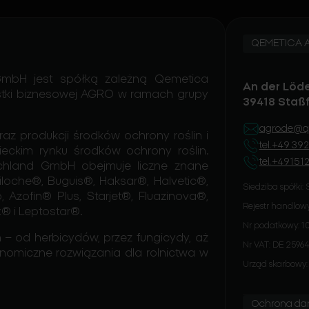
QEMETICA Ag
 GmbH jest spółką zależną Qemetica
An der Löd
dnostki biznesowej AGRO w ramach grupy
39418 Staßf
agro.de@q
 oraz produkcji środków ochrony roślin i
tel. +49 39
eckim rynku środków ochrony roślin.
tel. +4915
tschland GmbH obejmuje liczne znane
oche®, Buguis®, Haksar®, Halvetic®,
Siedziba spółki: 
, Azofin® Plus, Starjet®, Fluazinova®,
Rejestr handlow
x® i Leptostar®.
Nr podatkowy: 1
 – od herbicydów, przez fungicydy, aż
Nr VAT: DE 25964
nomiczne rozwiązania dla rolnictwa w
Urząd skarbowy: 
Ochrona da