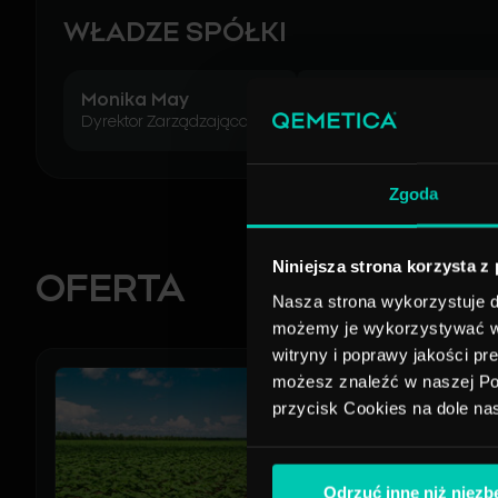
WŁADZE SPÓŁKI
Monika May
Jakub Djabou
Dyrektor Zarządzająca
Dyrektor Zarządzający
Zgoda
Niniejsza strona korzysta z
OFERTA
Nasza strona wykorzystuje do
możemy je wykorzystywać w c
witryny i poprawy jakości pr
możesz znaleźć w naszej Pol
przycisk Cookies na dole na
Odrzuć inne niż niez