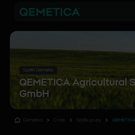
Spółki Qemetiki
QEMETICA Agricultural 
GmbH
Qemetica
O nas
Spółki grupy
QEMETICA 