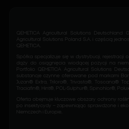
QEMETICA Agricultural Solutions Deutschland
Agricultural Solutions Poland S.A. i częścią je
QEMETICA.
Spółka specjalizuje się w dystrybucji, rejestracji
dąży do osiągnięcia wiodącej pozycji na niemi
Portfolio QEMETICA Agricultural Solutions Deu
substancje czynne oferowane pod markami Baril
Juzan® Extra, Trilora®, Trivasta®, Toscana® Top
Traciafin®, Hint®, POL-Sulphur®, Spinohlor®, Polu
Oferta obejmuje kluczowe obszary ochrony roślin
po insektycydy – zapewniając sprawdzone i eko
Niemczech i Europie.