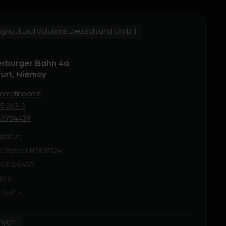
ricultural Solutions Deutschland GmbH
erburger Bahn 4a
urt, Niemcy
emetica.com
25 263-0
123934439
Staßfurt
y: Stendal, HRB 37024
07/112/04577
8118
Staßfurt
nych: