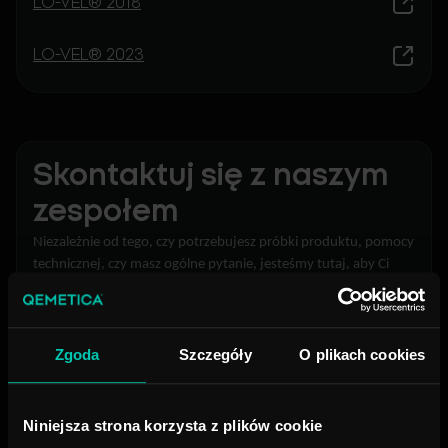
LO-VEL® 2018
LO-VEL® 2023
Skontaktuj się z naszym
zespołem
Niezależnie od tego, czy potrzebujesz próbki produktu, pomocy
technicznej, czy masz ogólne pytanie, jesteśmy tutaj, aby Ci
pomóc.
Zgoda
Szczegóły
O plikach cookies
Adres wysyłki
Niniejsza strona korzysta z plików cookie