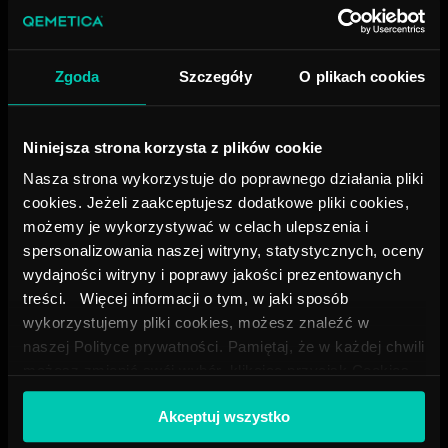
rygorystycznych wymagań dotyczących
wydajności stawianych przez użytkowników
końcowych nigdy się nie kończą.
Zgoda
Szczegóły
O plikach cookies
Dowiedz się więcej
Niniejsza strona korzysta z plików cookie
Nasza strona wykorzystuje do poprawnego działania pliki
Kleje i uszczelniacze
cookies. Jeżeli zaakceptujesz dodatkowe pliki cookies,
możemy je wykorzystywać w celach ulepszenia i
spersonalizowania naszej witryny, statystycznych, oceny
wydajności witryny i poprawy jakości prezentowanych
treści. Więcej informacji o tym, w jaki sposób
wykorzystujemy pliki cookies, możesz znaleźć w
naszej Polityce prywatności. Pamiętaj, że w każdej chwili
Nośniki i dodatki
możesz zmienić swój wybór, klikając przycisk Cookies
poprawiające sypkość
na dole naszej strony.
Akceptuj wszystko