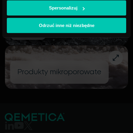
Spersonalizuj
Odrzuć inne niż niezbędne
Guma
Produkty mikroporowate