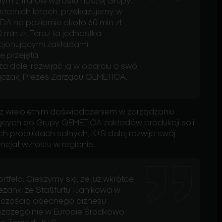
ym z filarów wzrostu naszej Grupy.
ostatnich latach, przekazujemy w
TDA na poziomie około 60 mln zł
 mln zł.
Teraz ta jednostka
cjonującymi zakładami
ie przejęta
za dalej rozwijać ją w oparciu o swój
ajczak, Prezes Zarządu QEMETICA.
 wieloletnim doświadczeniem w zarządzaniu
żących do Grupy QEMETICA zakładów produkcji soli
ch
produkt
ach
soln
ych
, K+S dalej rozwija swój
ncjał wzrostu w regionie.
fela. Cieszymy się, że już wkrótce
eżanki ze
Staßfurtu
i Janikowa w
ną częścią obecnego biznesu
 szczególnie w Europie Środkowo-