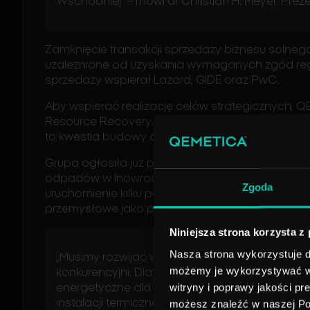
Wschodniej” – mówi dr Christian H. Meyer, Pre
Zamknięcie transakcji sprzedaży biznesu solnego 
uzależnione od uzyskania wymaganych zgód reg
sprzedaży wspiera
ł
Lazard
, GIDE oraz
PwC
.
Aby wspierać realizację celów strategicznych,
Resource
Recovery
. Dla firmy działającej w sek
to kwestia budowy odporności i bezpieczeństw
Grupa ogłosiła już przetarg na budowę największ
odpadów w Inowrocławiu, o szacowanej wartości 
Zgoda
uruchomienie kilku podobnych instalacji w Pols
przemysłowe jako paliwo.
Niniejsza strona korzysta z
Nasza strona wykorzystuje do
„Musimy rozwijać własne źródła tańszej energii
możemy je wykorzystywać w c
konkurencyjni. Dlatego realizujemy w Inowrocła
witryny i poprawy jakości pr
energetyczne dla naszego biznesu sodowego:
instalacji termicznego przekształcania odpa
możesz znaleźć w naszej Pol