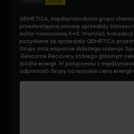
2.06.2026
Biznes
QEMETICA, międzynarodowa grupa chemicz
przedwstępną umowę sprzedaży biznesu s
solno-nawozowej K+S. Wartość transakcji m
pozyskane ze sprzedaży QEMETICA przezn
Grupy oraz wsparcie dalszego rozwoju. Sp
Resource
Recovery
, którego głównym ce
źródła energii. W połączeniu z międzyna
odporność Grupy na wysokie ceny energii w