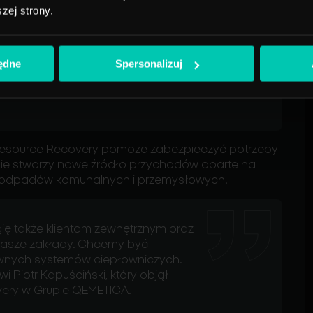
eństwo energetyczne
fabryki sody
,
szej strony.
ą je
j
konkurencyjność.
e się fundamentem nowej jednostki
. W ramach nowo utworzonego
będne
Spersonalizuj
 podobnych projektów w Polsce.
ówi Kamil Majczak, Prezes Zarządu
Resource
Recovery
pomoże zabezpieczyć potrzeby
ie stworzy nowe źródło przychodów oparte na
u odpadów komunalnych i przemysłowych.
ę także klientom zewnętrznym oraz
nasze zakłady. Chcemy być
wnych systemów ciepłowniczych.
i Piotr Kapuściński, który objął
ery
w Grupie QEMETICA.