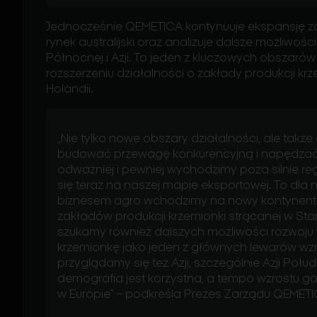
Jednocześnie QEMETICA kontynuuje ekspansję za
rynek australijski oraz analizuje dalsze możliw
Północnej i Azji. To jeden z kluczowych obszaró
rozszerzeniu działalności o zakłady produkcji k
Holandii.
„Nie tylko nowe obszary działalności, ale tak
budować przewagę konkurencyjną i napędzać 
odważniej i pewniej wychodzimy poza silnie re
się teraz na naszej mapie eksportowej. To dla 
biznesem
agro
wchodzimy na nowy kontynent. 
zakładów produkcji krzemionki strącanej w St
szukamy również dalszych możliwości rozwoju 
krzemionkę jako jeden z głównych lewarów wzr
przyglądamy się też Azji, szczególnie Azji Poł
demografia jest korzystna, a tempo wzrostu 
w Europie” – podkreśla Prezes Zarządu QEMET