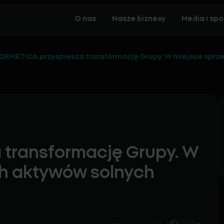
O nas
Nasze biznesy
Media i spo
QEMETICA przyspiesza transformację Grupy. W miejsce sprz
transformację Grupy. W
h aktywów solnych