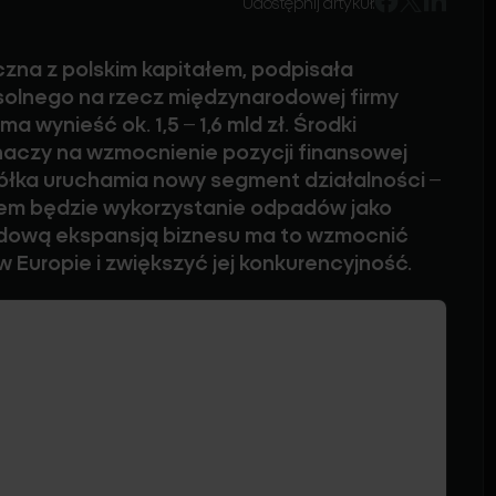
Udostępnij artykuł:
na z polskim kapitałem, podpisała
olnego na rzecz międzynarodowej firmy
a wynieść ok. 1,5 –
1,6 mld zł. Środki
aczy na wzmocnienie pozycji finansowej
ółka uruchamia nowy segment działalności –
lem będzie wykorzystanie odpadów jako
rodową ekspansją biznesu
ma to wzmocnić
 Europie i zwiększyć jej konkurencyjność
.