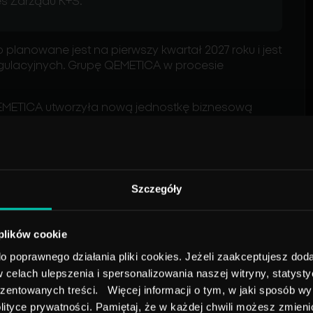
zes Zarządu K+S.
planowane jest na pierwszy kwartał 2027 roku i jest
ulacyjnych. Grupę QEMETICA w procesie
 QEMETICA utworzyła nową jednostkę biznesową
torze chemicznym, który z natury jest energochłonny,
a operacyjnego.
ej w Polsce instalacji termicznego przekształcania
ok. 1,4 mld zł. Do 2032 roku QEMETICA planuje
Szczegóły
ce, wykorzystujących odpady komunalne lub
 plików cookie
 poprawnego działania pliki cookies. Jeżeli zaakceptujesz doda
, jeśli chcemy pozostać
elach ulepszenia i spersonalizowania naszej witryny, statyst
wiu dwa strategiczne projekty
ezentowanych treści. Więcej informacji o tym, w jaki sposób wy
 budowę największej w Polsce
dów oraz konwersję kotła węglowego
ityce prywatności. Pamiętaj, że w każdej chwili możesz zmienić