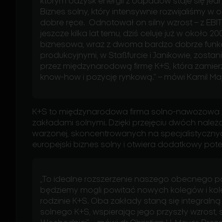
którym odzysk energii z odpadów staje się jedn
Biznes solny, który intensywnie rozwijaliśmy w 
dobre ręce. Odnotował on siln
y w
zrost
–
z EBI
jeszcze kilka lat temu, dziś celuje już w około 200
biznesowa, wraz z dwoma bardzo dobrze funk
produkcyjnymi, w
Staßfurcie
i Janikowie, zostan
przez
mi
ę
dzynarodową
firmę K+S, która zamier
know-how i pozycję rynkową.” – mówi Kamil M
K+S to międzynarodowa firma solno-nawozowa z
zakładami solnymi. Dzięki przejęciu dwóch nale
warzonej, skoncentrowanych na
specjalistyczn
y
europejski biznes solny i otwiera dodatkowy pote
„To idealne rozszerzenie naszego obecnego port
będziemy mogli powitać nowych kolegów i kol
rodzinie K+S. Oba zakłady staną się integral
solnego K+S, wspierając jego przyszły wzrost,