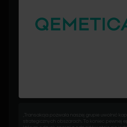
„Transakcja pozwala naszej grupie uwolnić kap
strategicznych obszarach. To koniec pewnej e