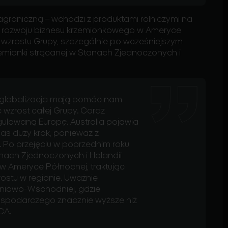
graniczną – wchodzi z produktami rolniczymi na
ości rozwoju biznesu krzemionkowego w Ameryce
w wzrostu Grupy, szczególnie po wcześniejszym
rzemionki strącanej w Stanach Zjednoczonych i
że globalizacja mają pomóc nam
wzrost całej Grupy. Coraz
gulowaną Europę. Australia pojawia
nas duży krok, ponieważ z
Po przejęciu w poprzednim roku
anach Zjednoczonych i Holandii
w Ameryce Północnej, traktując
ostu w regionie. Uważnie
udniowo-Wschodniej, gdzie
gospodarczego znacznie wyższe niż
ICA.