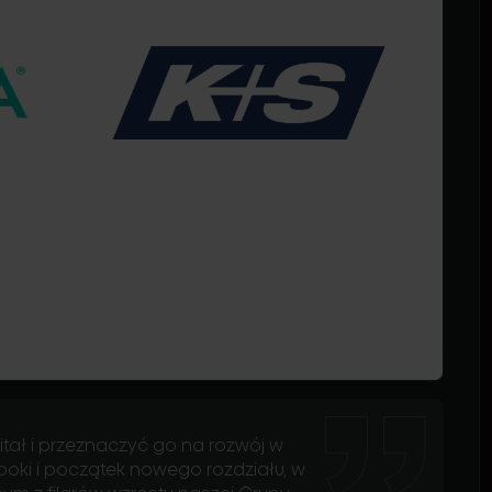
itał i przeznaczyć go na rozwój w
poki i początek nowego rozdziału, w