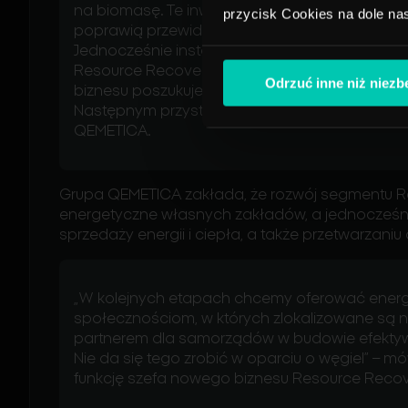
na biomasę. Te inwestycje zwiększą bezpiecz
przycisk Cookies na dole na
poprawią przewidywalność kosztów i
wzmocni
Jednocześnie instalacja waste-to-
energy
stani
Resource
Recovery
. Ale idziemy o krok dalej
Odrzuć inne niż niez
biznesu poszukujemy kolejnych lokalizacji dla
Następnym przystankiem będzie Janikowo” – m
QEMETICA.
Grupa QEMETICA zakłada, że rozwój segmentu 
energetyczne własnych zakładów, a jednocześn
sprzedaży energii i ciepła,
a także przetwarzani
„W kolejnych etapach chcemy oferować energi
społecznościom, w których zlokalizowane są 
partnerem dla samorządów w budowie efekty
Nie da się tego zrobić w oparciu o węgiel” – mów
funkcję szefa nowego biznesu Resource
Recov