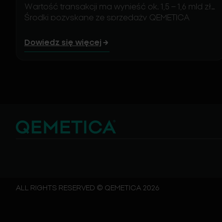
Wartość transakcji ma wynieść ok. 1,5 –
1,6 mld zł.
Środki pozyskane ze sprzedaży QEMETICA
przeznaczy na wzmocnienie pozycji finansowej
Grupy oraz wsparcie dalszego rozwoju. Spółka
Dowiedz się więcej
uruchamia nowy segment działalności –
Resource
Recovery
, którego głównym celem
będzie wykorzystanie odpadów jako źródła
energii. W połączeniu z międzynarodową
ekspansją biznesu
ma to wzmocnić odporność
Grupy na wysokie ceny energii w Europie i
zwiększyć jej konkurencyjność
.
ALL RIGHTS RESERVED © QEMETICA 2026