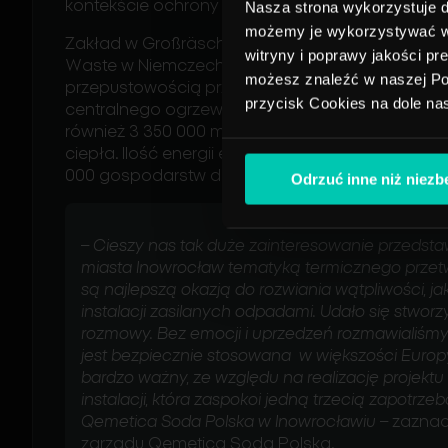
kontekście ochrony środowiska.
Nasza strona wykorzystuje do
możemy je wykorzystywać w c
Zakład w Großräschen jest jednym z 17 tego rod
witryny i poprawy jakości pr
Waste w Niemczech, Luksemburgu i w Holandii. Ł
możesz znaleźć w naszej Pol
przepustowością przetwarzania około 5 000 000 
przycisk Cookies na dole na
centralnego ogrzewania wytwarzane jest około 2
również 3 350 000 megawatogodzin pary technol
ciepła. Ilość energii elektrycznej produkowanej
000 gospodarstw domowych.
Odrzuć inne niż niez
–
Cieszy nas tak duże zainteresowanie przedstawi
miasta Inowrocław tematyką termicznego przet
są najlepszą okazją do rozwiania wątpliwości, j
instalacji zasilanych odpadami. Udało się stwor
rozmowy. Bez emocji i uprzedzeń rozmawialiśmy 
jest bezpiecznie stosowana w większości Europy.
bardzo ważny, ze względu na realizację projekt
instalacji, która zaspokoi jedną trzecią zapotrz
Qemetica Soda Polska w Inowrocławiu
– zaznac
zarządu Qemetica Soda Polska.