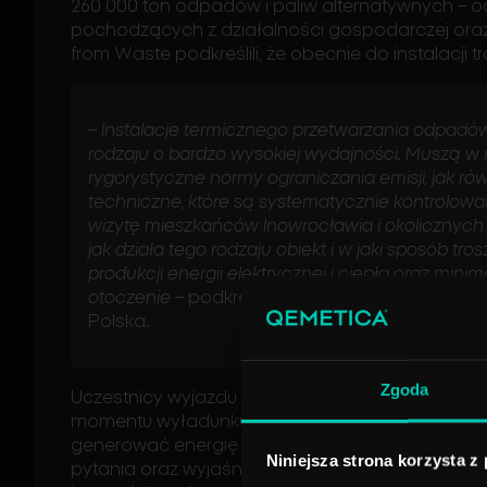
260 000 ton odpadów i paliw alternatywnych – 
pochodzących z działalności gospodarczej oraz
from Waste podkreślili, że obecnie do instalacji t
–
Instalacje termicznego przetwarzania odpadó
rodzaju o bardzo wysokiej wydajności. Muszą w
rygorystyczne normy ograniczania emisji, jak 
techniczne, które są systematycznie kontrolowa
wizytę mieszkańców Inowrocławia i okolicznych
jak działa tego rodzaju obiekt i w jaki sposób t
produkcji energii elektrycznej i ciepła oraz min
otoczenie
– podkreśla Frank Paasche, prezes 
Polska.
Zgoda
Uczestnicy wyjazdu do Niemiec mogli zapoznać
momentu wyładunku odpadów do specjalnego bun
generować energię elektryczną i ciepło. Podcza
Niniejsza strona korzysta z
pytania oraz wyjaśniali specyfikę funkcjonowania