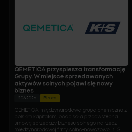
QEMETICA przyspiesza transformację
Grupy. W miejsce sprzedawanych
aktywów solnych pojawi się nowy
biznes
2.06.2026
Biznes
QEMETICA, międzynarodowa grupa chemiczna z
polskim kapitałem, podpisała przedwstępną
umowę sprzedaży biznesu solnego na rzecz
międzynarodowej firmy solno-nawozowej K+S.