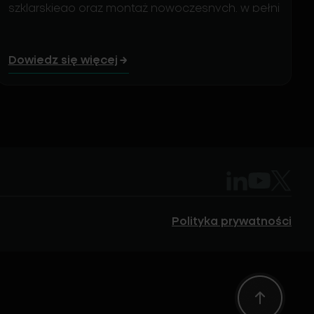
szklarskiego oraz montaż nowoczesnych, w pełni
zautomatyzowanych linii formujących szkło.
Inwestycja zrealizowana w latach 2024–2025
stanowi odpowiedź na rosnące wymagania
Dowiedz się więcej
rynku w zakresie jakości, elastyczności produkcji i
zrównoważonego rozwoju.
Polityka prywatności