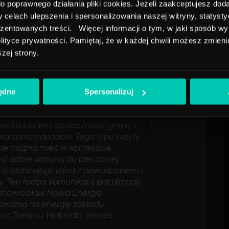
 poprawnego działania pliki cookies. Jeżeli zaakceptujesz doda
elach ulepszenia i spersonalizowania naszej witryny, statyst
zaju obiektów, którymi zarządza EEW Energy from
ezentowanych treści. Więcej informacji o tym, w jaki sposób wy
ącznie instalacje dysponują energetyczną
ityce prywatności. Pamiętaj, że w każdej chwili możesz zmienić
ton odpadów rocznie. Dzięki temu na potrzeby
szej strony.
 200 000 megawatogodzin energii elektrycznej, jak
ogicznej i około 1 100 000 megawatogodzin
 tylko przez EEW odpowiada zapotrzebowaniu 700
będne
Spersonalizuj
cieli lokalnej społeczności gminy i
warzania odpadów. Tego typu wizyty
akie można mieć w kontekście
zyć dobre warunki do rzeczowej
o technologii, która z powodzeniem i
 Ten rodzaj komunikacji jest dla nas
u Inowrocław Nowa Energia –
ebowania na energię zakładu
za Tomasz Molenda, prezes