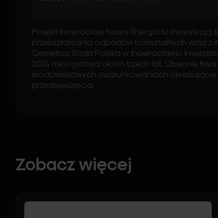
Projekt Inowrocław Nowa Energia to inwestycja, 
przekształcania odpadów komunalnych wraz z in
Qemetica Soda Polska w Inowrocławiu. Inwestorz
2024 roku i potrwa około trzech lat. Obecnie trw
środowiskowych uwarunkowaniach określającej 
przedsięwzięcia.
Zobacz więcej