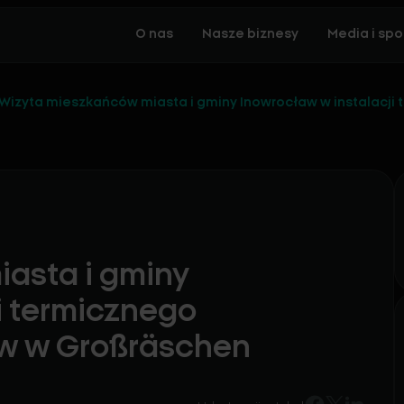
O nas
Nasze biznesy
Media i spo
Wizyta mieszkańców miasta i gminy Inowrocław w instalacj
asta i gminy
i termicznego
w w Großräschen