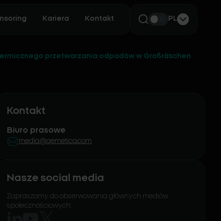
nsoring
Kariera
Kontakt
PL
i termicznego przetwarzania odpadów w Großräschen
Kontakt
Biuro prasowe
media@qemetica.com
Nasze social media
Zapraszamy do obserwowania głównych mediów
społecznościowych: