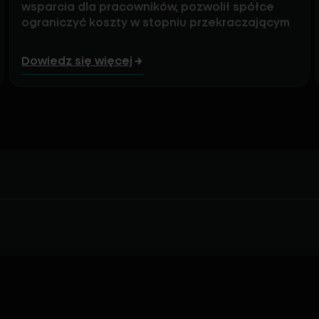
wsparcia dla pracowników, pozwolił spółce
ograniczyć koszty w stopniu przekraczającym
pierwotne założenia. Hibernacja lokalnego
zakładu to konsekwencja m.in. nasilających się
Dowiedz się więcej
wymogów regulacyjnych oraz rosnącej presji
kosztowej, które uniemożliwiły prowadzenie
rentownej działalności. Obsługa klientów
pozostaje bez zmian – dostawy sody są
realizowane bez zakłóceń z pozostałych
dwóch fabryk działających w ramach grupy.