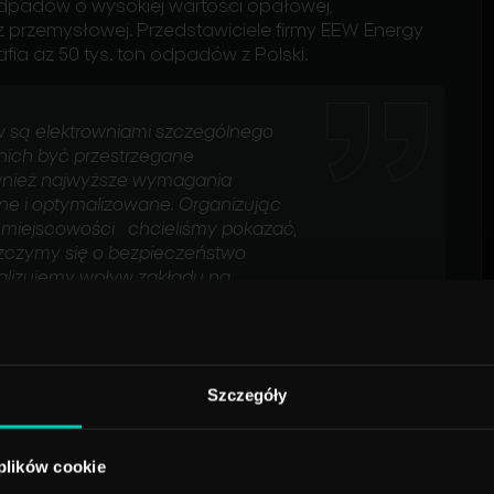
odpadów o wysokiej wartości opałowej,
 przemysłowej. Przedstawiciele firmy EEW Energy
rafia aż 50 tys. ton odpadów z Polski.
w są elektrowniami szczególnego
 nich być przestrzegane
również najwyższe wymagania
ne i optymalizowane. Organizując
 miejscowości chcieliśmy pokazać,
roszczymy się o bezpieczeństwo
imalizujemy wpływ zakładu na
zarządu EEW Energy from Waste
Szczegóły
 się z całym procesem technologicznym od
kra, aż do spalenia w kotle, pozwalającym
s wizyty pracownicy zakładu odpowiadali na
 plików cookie
 instalacji, działania jakie są podejmowane w