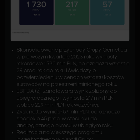
Skonsolidowane przychody Grupy Qemetica
w pierwszym kwartale 2023 roku wyniosły
rekordowe 1 730 mln PLN, co oznacza wzrost o
39 proc. rok do roku i świadczy o
odzwierciedleniu w cenach wzrostu kosztów
surowców na przestrzeni minionego roku.
EBITDA (z) zanotowała wynik zbliżony do
ubiegłorocznego i wyniosła 217 mln PLN
wobec 229 mln PLN rok wcześniej.
Zysk netto wyniósł 57 mln PLN, co oznacza
spadek o 45 proc. w stosunku do
analogicznego okresu w ubiegłym roku.
Realizacja największego programu
inwestycyjnego w historii Grupy