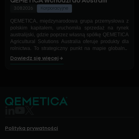
QEMETICA wchodzi do Australii
3.08.2026
Korporacyjne
QEMETICA, międzynarodowa grupa przemysłowa z
polskim kapitałem, uruchomiła sprzedaż na rynek
australijski, gdzie poprzez własną spółkę QEMETICA
Agricultural Solutions Australia oferuje produkty dla
rolnictwa. To strategiczny punkt na mapie globalnej
ekspansji grupy, który ma szansę stać się
Dowiedz się więcej
przyczółkiem do dalszego rozwoju biznesu agro w
regionie Azji i Pacyfiku.
Polityka prywatności