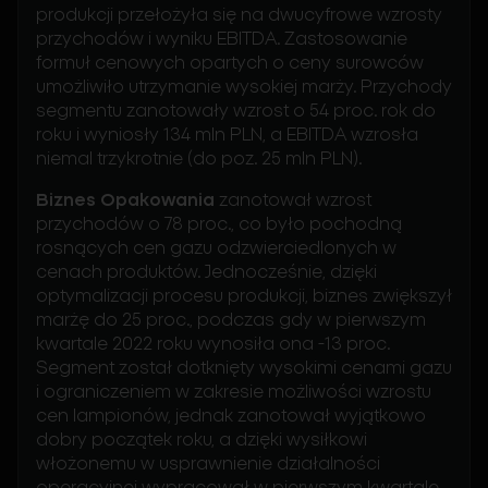
produkcji przełożyła się na dwucyfrowe wzrosty
przychodów i wyniku EBITDA. Zastosowanie
formuł cenowych opartych o ceny surowców
umożliwiło utrzymanie wysokiej marży. Przychody
segmentu zanotowały wzrost o 54 proc. rok do
roku i wyniosły 134 mln PLN, a EBITDA wzrosła
niemal trzykrotnie (do poz. 25 mln PLN).
Biznes Opakowania
zanotował wzrost
przychodów o 78 proc., co było pochodną
rosnących cen gazu odzwierciedlonych w
cenach produktów. Jednocześnie, dzięki
optymalizacji procesu produkcji, biznes zwiększył
marżę do 25 proc., podczas gdy w pierwszym
kwartale 2022 roku wynosiła ona -13 proc.
Segment został dotknięty wysokimi cenami gazu
i ograniczeniem w zakresie możliwości wzrostu
cen lampionów, jednak zanotował wyjątkowo
dobry początek roku, a dzięki wysiłkowi
włożonemu w usprawnienie działalności
operacyjnej wypracował w pierwszym kwartale