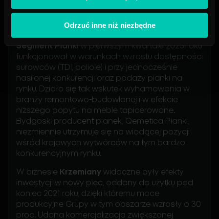
Czechach i Hiszpanii. W tym roku produkt
rejestrowany jest również w Estonii, Niemczech
Odrzuć inne niż niezbędne
oraz Wielkiej Brytanii.
Segment Pianki
w pierwszym kwartale 2023 roku
funkcjonował w warunkach wzrostu dostępności
surowców (TDI, poliole) i przy jednocześnie
nasilonej konkurencji oraz podaży pianki na
rynku. Działo się tak wskutek wyhamowania w
branży remontowo-budowlanej i w efekcie
niższego popytu na meble tapicerowane.
Bydgoski producent pianek, Qemetica Pianki,
niezmiennie utrzymuje się na wiodącej pozycji
wśród krajowych wytwórców na tym bardzo
konkurencyjnym rynku.
W biznesie
Krzemiany
widoczne były efekty
inwestycji w nowy piec, oddany do użytku pod
koniec 2021 roku, dzięki któremu moce
produkcyjne Grupy w tym obszarze wzrosły o 30
proc. Udana komercjalizacja zwiększonej