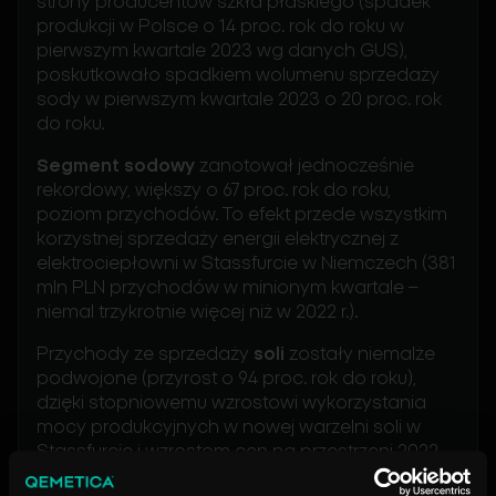
strony producentów szkła płaskiego (spadek
produkcji w Polsce o 14 proc. rok do roku w
pierwszym kwartale 2023 wg danych GUS),
poskutkowało spadkiem wolumenu sprzedaży
sody w pierwszym kwartale 2023 o 20 proc. rok
do roku.
Segment sodowy
zanotował jednocześnie
rekordowy, większy o 67 proc. rok do roku,
poziom przychodów. To efekt przede wszystkim
korzystnej sprzedaży energii elektrycznej z
elektrociepłowni w Stassfurcie w Niemczech (381
mln PLN przychodów w minionym kwartale –
niemal trzykrotnie więcej niż w 2022 r.).
Przychody ze sprzedaży
soli
zostały niemalże
podwojone (przyrost o 94 proc. rok do roku),
dzięki stopniowemu wzrostowi wykorzystania
mocy produkcyjnych w nowej warzelni soli w
Stassfurcie i wzrostom cen na przestrzeni 2022
roku.