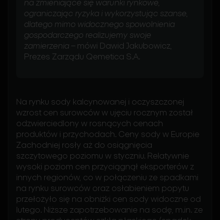
na zmieniające się warunki rynkowe,
ograniczając ryzyka i wykorzystując szanse,
dlatego mimo widocznego spowolnienia
gospodarczego realizujemy swoje
zamierzenia
– mówi Dawid Jakubowicz,
Prezes Zarządu Qemetica S.A.
Na rynku sody kalcynowanej i oczyszczonej
wzrost cen surowców w ujęciu rocznym został
odzwierciedlony w rosnących cenach
produktów i przychodach. Ceny sody w Europie
Zachodniej rosły aż do osiągnięcia
szczytowego poziomu w styczniu. Relatywnie
wysoki poziom cen przyciągnął eksporterów z
innych regionów, co w połączeniu ze spadkami
na rynku surowców oraz osłabieniem popytu
przełożyło się na obniżki cen sody widoczne od
lutego. Niższe zapotrzebowanie na sodę, m.in. ze