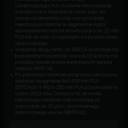
(obejmującego m.in. budowę nowoczesnej
warzelni soli w Stassfurcie, nowy piec do
wytopu krzemianów oraz rosnącą skalę
rejestracji produktów w segmencie Agro)
spowodowała wzrost amortyzacji o ok. 22 mln
PLN rok do roku, co wpłynęło na poziom zysku
operacyjnego.
Wskaźnik długu netto do EBITDA pozostaje na
bezpiecznym poziomie i wynosi 1,5 (liczony na
potrzeby kowenantów kredytowych sprzed
wejścia MSSF 16).
Po pierwszym kwartale prognoza całoroczna
zakłada osiągnięcie 860-920 mln PLN
EBITDA(z) i 5 950-6 350 mln PLN przychodów w
całym 2023 roku. Oznacza to, że wyniki
pierwszego kwartału odpowiadają za
wykonanie ok. 25 proc. szacowanego
całorocznego wyniku EBITDA(z).