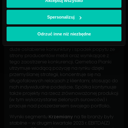
Akceptuj wszystko
dobrze przyjęte przez rynek fungicydy i
insektycydy.
Spersonalizuj
W pierwszym półroczu 2023 r. biznes
Pianki
osiągnął wynik EBITDA(Z) wynoszący 16 mln zł,
uzyskując przychody w wysokości 146 mln zł
Odrzuć inne niż niezbędne
(wobec 180 mln w analogicznym okresie rok
wcześniej). Na rynku pianek PUR obserwowano
duże osłabienie koniunktury i spadek popytu ze
strony producentów mebli oraz wynikające z
tego zaostrzenie konkurencji. Qemetica Pianki
utrzymuje wiodącą pozycję na rynku dzięki
przemyślanej strategii, koncentruje się na
długofalowych relacjach z klientami, stosując do
nich indywidualne podejście. Spółka kontynuuje
także projekty na rzecz zrównoważonej produkcji
(w tym wykorzystanie zielonych surowców) i
pracuje nad poszerzeniem swojego portfolio.
Wyniki segmentu
Krzemiany
na tle branży były
stabilne – w drugim kwartale 2023 r. EBITDA(Z)