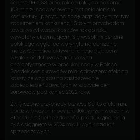
segmentu o 33 proc. rok do roku, do poziomu
108 mln zł, spowodowany jest osłabieniem
koniunktury i popytu na sodę oraz idącym za tym
zaostrzeniem konkurencji. Stałym przychodom
towarzyszył wzrost kosztów rok do roku,
wywołany utrzymującymi się wysokimi cenami
polskiego węgla, co wpłynęło na obniżenie
marży. Qemetica aktywnie renegocjuje ceny
węgla - podstawowego surowca
energetycznego w produkcji sody w Polsce.
Spadek cen surowców miał odroczony efekt na
koszty, ze względu na zastosowanie
zabezpieczeń zawartych w szczycie cen
surowców pod koniec 2022 roku.
Zwiększone przychody biznesu Sól to efekt m.in.
coraz większych mocy produkcyjnych warzelni w
Stassfurcie (pełne zdolności produkcyjne mają
być osiągnięte w 2024 roku) i wynik działań
sprzedażowych.