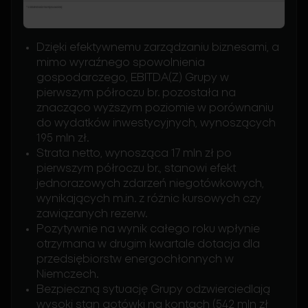
Dzięki efektywnemu zarządzaniu biznesami, a
mimo wyraźnego spowolnienia
gospodarczego, EBITDA(Z) Grupy w
pierwszym półroczu br. pozostała na
znacząco wyższym poziomie w porównaniu
do wydatków inwestycyjnych, wynoszących
195 mln zł.
Strata netto, wynosząca 17 mln zł po
pierwszym półroczu br., stanowi efekt
jednorazowych zdarzeń niegotówkowych,
wynikających m.in. z różnic kursowych czy
zawiązanych rezerw.
Pozytywnie na wynik całego roku wpłynie
otrzymana w drugim kwartale dotacja dla
przedsiębiorstw energochłonnych w
Niemczech.
Bezpieczną sytuację Grupy odzwierciedlają
wysoki stan gotówki na kontach (542 mln zł