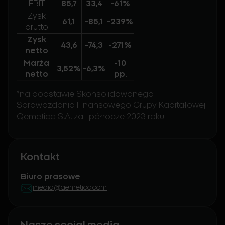
EBIT
85,7
33,4
-61%
Zysk
61,1
-85,1
-239%
brutto
Zysk
43,6
-74,3
-271%
netto
Marża
-10
3,52%
-6,3%
netto
pp.
*na podstawie Skonsolidowanego
Sprawozdania Finansowego Grupy Kapitałowej
Qemetica S.A. za I półrocze 2023 roku
Kontakt
Biuro prasowe
media@qemetica.com