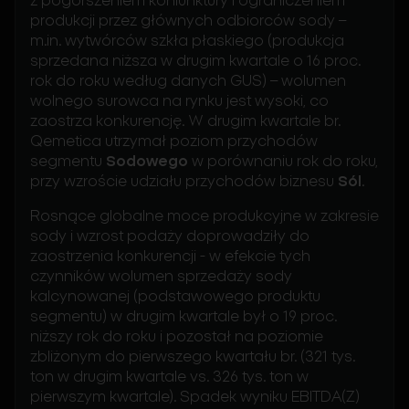
z pogorszeniem koniunktury i ograniczeniem
produkcji przez głównych odbiorców sody –
m.in. wytwórców szkła płaskiego (produkcja
sprzedana niższa w drugim kwartale o 16 proc.
rok do roku według danych GUS) – wolumen
wolnego surowca na rynku jest wysoki, co
zaostrza konkurencję. W drugim kwartale br.
Qemetica utrzymał poziom przychodów
segmentu
Sodowego
w porównaniu rok do roku,
przy wzroście udziału przychodów biznesu
Sól
.
Rosnące globalne moce produkcyjne w zakresie
sody i wzrost podaży doprowadziły do
zaostrzenia konkurencji - w efekcie tych
czynników wolumen sprzedaży sody
kalcynowanej (podstawowego produktu
segmentu) w drugim kwartale był o 19 proc.
niższy rok do roku i pozostał na poziomie
zbliżonym do pierwszego kwartału br. (321 tys.
ton w drugim kwartale vs. 326 tys. ton w
pierwszym kwartale). Spadek wyniku EBITDA(Z)