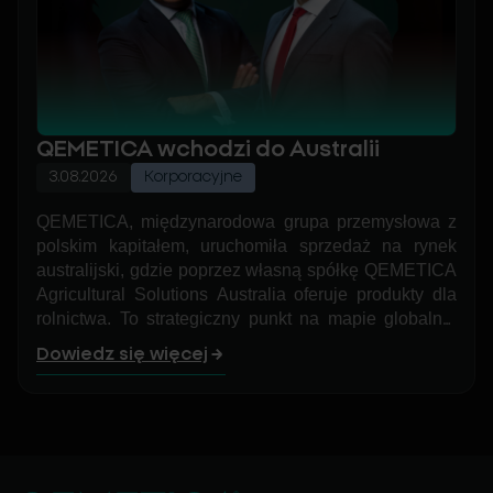
QEMETICA wchodzi do Australii
3.08.2026
Korporacyjne
QEMETICA, międzynarodowa grupa przemysłowa z
polskim kapitałem, uruchomiła sprzedaż na rynek
australijski, gdzie poprzez własną spółkę QEMETICA
Agricultural Solutions Australia oferuje produkty dla
rolnictwa. To strategiczny punkt na mapie globalnej
ekspansji grupy, który ma szansę stać się
Dowiedz się więcej
przyczółkiem do dalszego rozwoju biznesu agro w
regionie Azji i Pacyfiku.