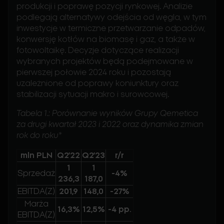
produkcji i poprawę pozycji rynkowej. Analizie
podlegają alternatywy odejścia od węgla, w tym
inwestycje w termiczne przetwarzanie odpadów,
konwersję kotłów na biomasę i gaz, a także w
fotowoltaikę. Decyzje dotyczące realizacji
wybranych projektów będą podejmowane w
pierwszej połowie 2024 roku i pozostają
uzależnione od poprawy koniunktury oraz
stabilizacji sytuacji makro i surowcowej.
Tabela 1.: Porównanie wyników Grupy Qemetica
za drugi kwartał 2023 i 2022 oraz dynamika zmian
rok do roku*
mln PLN
Q2’22
Q2’23
r/r
1
1
Sprzedaż
-4%
236,3
187,0
EBITDA(Z)
201,9
148,0
-27%
Marża
16,3%
12,5%
-4 pp.
EBITDA(Z)