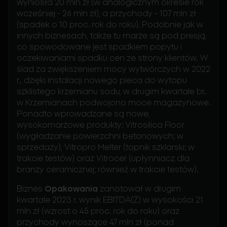
wyniosła 20 mln zł (w analogicznym okresie rok
wcześniej - 26 mln zł), a przychody - 107 mln zł
(spadek o 10 proc. rok do roku). Podobnie jak w
innych biznesach, także tu marże są pod presją,
co spowodowane jest spadkiem popytu i
oczekiwaniami spadku cen ze strony klientów. W
ślad za zwiększeniem mocy wytwórczych w 2022
r., dzięki instalacji nowego pieca do wytopu
szklistego krzemianu sodu, w drugim kwartale br.
w Krzemianach podwojono moce magazynowe.
Ponadto wprowadzane są nowe,
wysokomarżowe produkty: Vitrosilica Floor
(wygładzanie powierzchni betonowych; w
sprzedaży), Vitropro Melter (topnik szklarski; w
trakcie testów) oraz Vitrocer (upłynniacz dla
branży ceramicznej; również w trakcie testów).
Biznes
Opakowania
zanotował w drugim
kwartale 2023 r. wynik EBITDA(Z) w wysokości 21
mln zł (wzrost o 45 proc. rok do roku) oraz
przychody wynoszące 47 mln zł (ponad